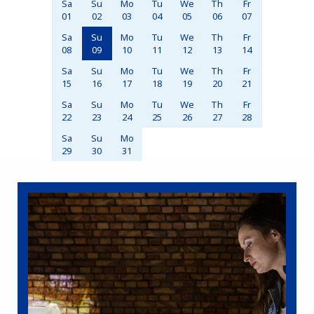
Sa
Su
Mo
Tu
We
Th
Fr
01
02
03
04
05
06
07
Sa
Su
Mo
Tu
We
Th
Fr
08
09
10
11
12
13
14
Sa
Su
Mo
Tu
We
Th
Fr
15
16
17
18
19
20
21
Sa
Su
Mo
Tu
We
Th
Fr
22
23
24
25
26
27
28
Sa
Su
Mo
29
30
31