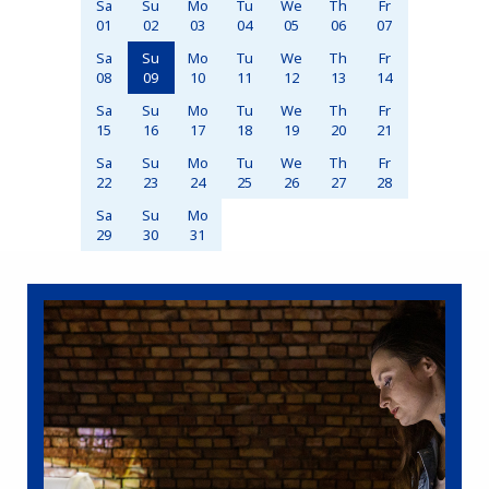
Sa
Su
Mo
Tu
We
Th
Fr
01
02
03
04
05
06
07
Sa
Su
Mo
Tu
We
Th
Fr
08
09
10
11
12
13
14
Sa
Su
Mo
Tu
We
Th
Fr
15
16
17
18
19
20
21
Sa
Su
Mo
Tu
We
Th
Fr
22
23
24
25
26
27
28
Sa
Su
Mo
29
30
31